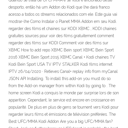
Quando se trata de UFC/MMA e se você é aficionado deste
desporto, então há um Addon do Kodi que lhe dará franco
acesso a todos os streams relacionados com ele. Este guia vai
mostrar-lhe Como Instalar o Planet MMA Addon em seu Kodi.
regarder des films et chaines sur KODI XBMC , KODI chaines
gratuites sources pour voir des films gratuitement comment
regarder des films sur KODI Comment voir des films sur
XBMC How to add repo XBMC Bein sport XBMC Bein Sport
2016 XBMC Bein Sport 2015 XBMC Canal + Kodi chaines TV
Kodi Bein Sport USA TV IPTV STALKER Kodi films internet
IPTV 26/04/2020 · Retieves Canal+ replay info from myCanal
JSON API Installing. To install this add-on you must do so
from the Add-on manager from within Kodi by going to . The
home screen Kodi a conquis le monde par surprise lors de son
apparition. Cependant, le service est encore en croissance en
popularité. De plus en plus de gens se tournent vers Kodi pour
regarder leurs films et émissions de télévision préférées. The
Best UFC/MMA Kodi Addon Are you a big UFC/MMA fan?