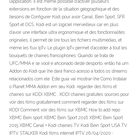
l’application. Il est même possible d’activer plusieurs
extensions en fonction de la situation géographique et des
besoins de Configurer Kodi pour avoir Canal, Bein Sport, SFR
Sport et OCS. Kodi est un logiciel merveilleux car en plus
d’avoir une interface ultra ergonomique et des fonctionnalités
originales, il permet de lire tous les fichiers multimédias, et
même les flux IpTv. Le plugin IpTv permet d’accéder à tout les
bouquets de chaines francophones. Quando se trata de
UFC/MMA e se você é aficionado deste desporto, então há um
Addon do Kodi que lhe dará franco acesso a todos os streams
relacionados com ele. Este guia vai mostrar-lhe Como Instalar
o Planet MMA Addon em seu Kodi. regarder des films et
chaines sur KODI XBMC , KODI chaines gratuites sources pour
voir des films gratuitement comment regarder des films sur
KODI Comment voir des films sur XBMC How to add repo
XBMC Bein sport XBMC Bein Sport 2016 XBMC Bein Sport
2015 XBMC Canal + Kodi chaines TV Kodi Bein Sport USA TV
IPTV STALKER Kodi films internet IPTV 26/04/2020 ·