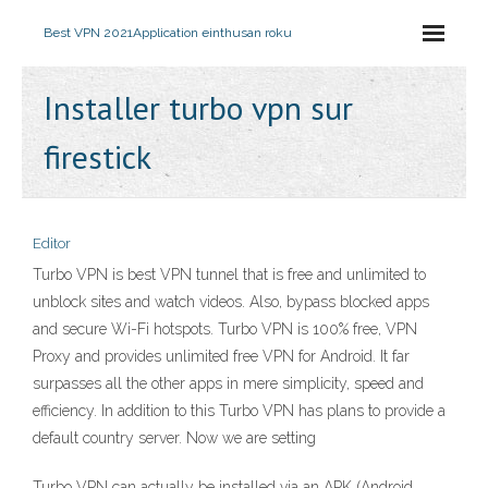
Best VPN 2021
Application einthusan roku
Installer turbo vpn sur
firestick
Editor
Turbo VPN is best VPN tunnel that is free and unlimited to
unblock sites and watch videos. Also, bypass blocked apps
and secure Wi-Fi hotspots. Turbo VPN is 100% free, VPN
Proxy and provides unlimited free VPN for Android. It far
surpasses all the other apps in mere simplicity, speed and
efficiency. In addition to this Turbo VPN has plans to provide a
default country server. Now we are setting
Turbo VPN can actually be installed via an APK (Android