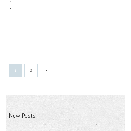
1
2
New Posts