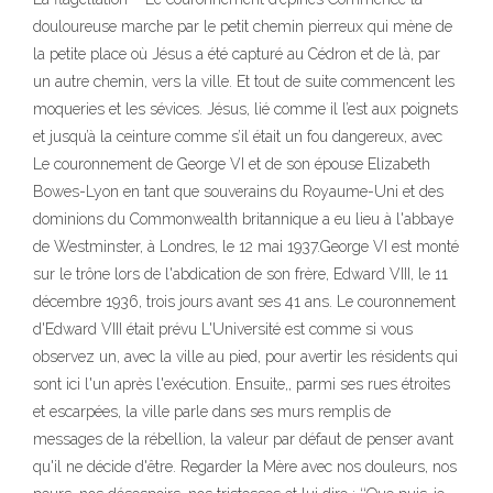
douloureuse marche par le petit chemin pierreux qui mène de
la petite place où Jésus a été capturé au Cédron et de là, par
un autre chemin, vers la ville. Et tout de suite commencent les
moqueries et les sévices. Jésus, lié comme il l’est aux poignets
et jusqu’à la ceinture comme s’il était un fou dangereux, avec
Le couronnement de George VI et de son épouse Elizabeth
Bowes-Lyon en tant que souverains du Royaume-Uni et des
dominions du Commonwealth britannique a eu lieu à l'abbaye
de Westminster, à Londres, le 12 mai 1937.George VI est monté
sur le trône lors de l'abdication de son frère, Edward VIII, le 11
décembre 1936, trois jours avant ses 41 ans. Le couronnement
d'Edward VIII était prévu L'Université est comme si vous
observez un, avec la ville au pied, pour avertir les résidents qui
sont ici l'un après l'exécution. Ensuite,, parmi ses rues étroites
et escarpées, la ville parle dans ses murs remplis de
messages de la rébellion, la valeur par défaut de penser avant
qu'il ne décide d'être. Regarder la Mère avec nos douleurs, nos