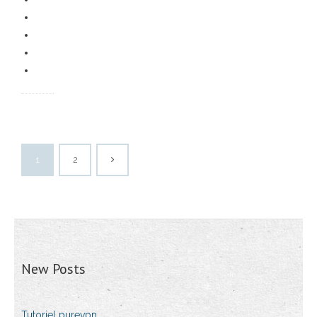
1
2
New Posts
Tutoriel purevpn